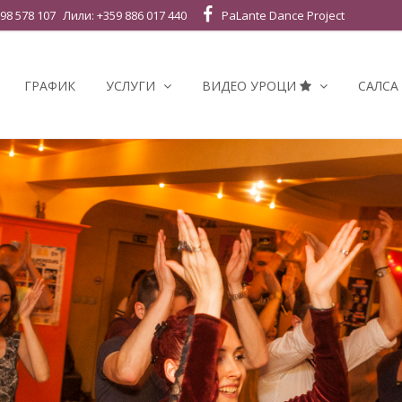
98 578 107
Лили: +359 886 017 440
PaLante Dance Project
ГРАФИК
УСЛУГИ
ВИДЕО УРОЦИ
САЛСА 