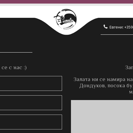
Евгени: +359
е с нас :)
За
Залата ни се намира на
Дондуков, посока бул
м