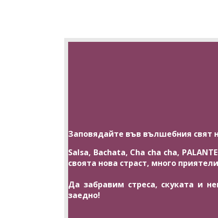
Заповядайте във вълшебния свят н
Salsa, Bachata, Cha cha cha, PALA
своята нова страст, много приятел
Да забравим стреса, скуката и н
заедно!