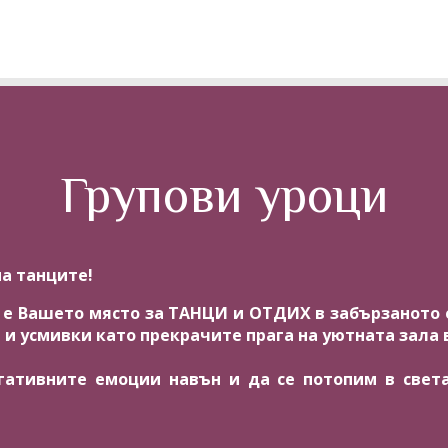
Групови уроци
а танците!
NTE е Вашето място за ТАНЦИ и ОТДИХ в забързанот
и и усмивки като прекрачите прага на уютната зала 
егативните емоции навън и да се потопим в света