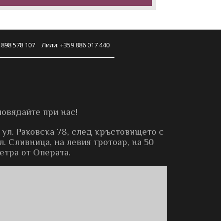
 898 578 107
Лили: +359 886 017 440
повядайте при нас!
 ул. Раковска 78, след кръстовището с
. Сливница, на левия тротоар, на 50
етра от Операта.