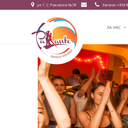
ул. Г. С. Раковски №78
Евгени: +359 8
ЗА НАС