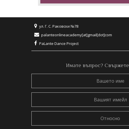
ул. Г. С. Раковски №78
palanteonlineacademy[at]gmail[dot]com
PaLante Dance Project
Имате въпрос? Свържете с
Вашето
име
Вашият
имейл
Относно