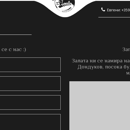
Евгени: +359
е с нас :)
За
Залата ни се намира на
Дондуков, посока бул
м