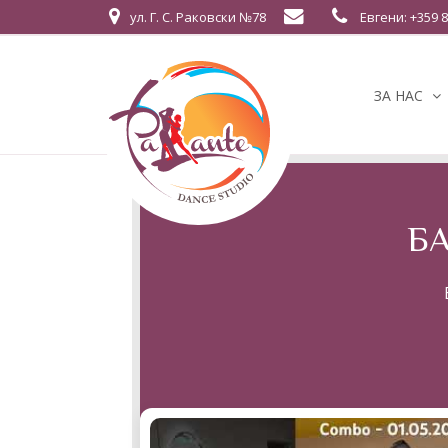
ул. Г. С. Раковски №78
Евгени: +359 8
ЗА НАС
Б