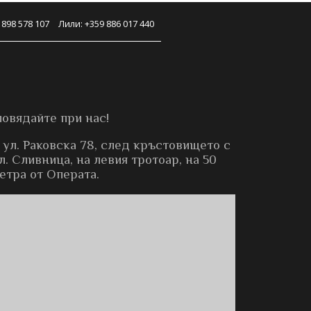
 898 578 107
Лили: +359 886 017 440
повядайте при нас!
 ул. Раковска 78, след кръстовището с
. Сливница, на левия тротоар, на 50
етра от Операта.