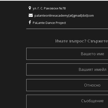
ул. Г. С. Раковски №78
palanteonlineacademy[at]gmail[dot]com
PaLante Dance Project
Имате въпрос? Свържете с
Вашето
име
Вашият
имейл
Относно
Съобщение