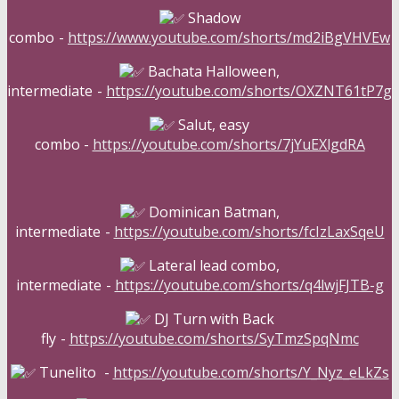
Shadow
combo
-
https://www.youtube.com/shorts/md2iBgVHVEw
Bachata Halloween,
intermediate
-
https://youtube.com/shorts/OXZNT61tP7g
Salut, easy
combo
-
https://youtube.com/shorts/7jYuEXlgdRA
Dominican Batman,
intermediate
-
https://youtube.com/shorts/fcIzLaxSqeU
Lateral lead combo,
intermediate
-
https://youtube.com/shorts/q4lwjFJTB-g
DJ Turn with Back
fly
-
https://youtube.com/shorts/SyTmzSpqNmc
Tunelito
-
https://youtube.com/shorts/Y_Nyz_eLkZs