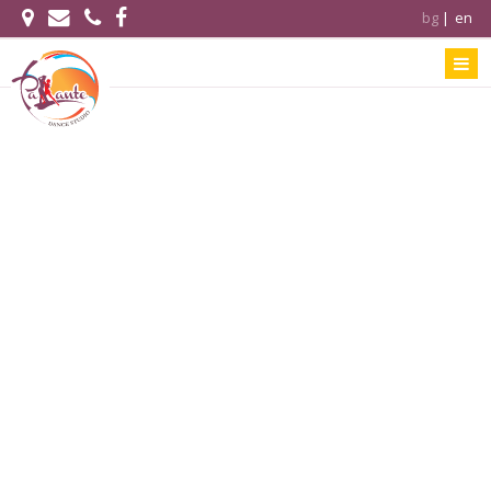
bg
en