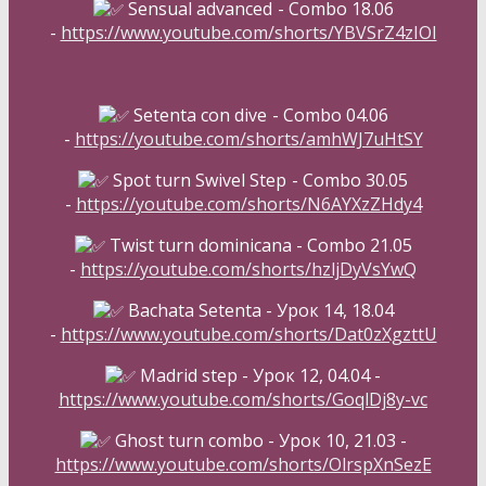
Sensual advanced
- Combo 18.06
-
https://www.youtube.com/shorts/YBVSrZ4zIOI
Setenta con dive
- Combo 04.06
-
https://youtube.com/shorts/amhWJ7uHtSY
Spot turn Swivel Step
- Combo 30.05
-
https://youtube.com/shorts/N6AYXzZHdy4
Twist turn dominicana - Combo 21.05
-
https://youtube.com/shorts/hzljDyVsYwQ
Bachata Setenta - Урок 14, 18.04
-
https://www.youtube.com/shorts/Dat0zXgzttU
Madrid step - Урок 12, 04.04 -
https://www.youtube.com/shorts/GoqlDj8y-vc
Ghost turn combo - Урок 10, 21.03 -
https://www.youtube.com/shorts/OlrspXnSezE