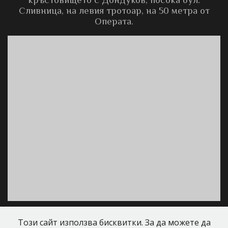
Сливница, на левия тротоар, на 50 метра от
Операта.
Този сайт използва бисквитки. За да можете да
ул. Г. С. Раковски №78
palanteonlineacademy[at]gmail[dot]com