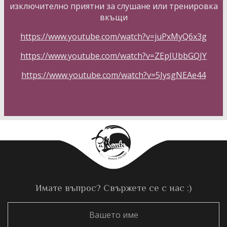
изключително приятни за слушане или тренировка
вкъщи
https://www.youtube.com/watch?v=juPxMyQ6x3g
https://www.youtube.com/watch?v=ZEpJUbbGQJY
https://www.youtube.com/watch?v=5JysgNEAe44
Имате въпрос? Свържете се с нас :)
Вашето
име