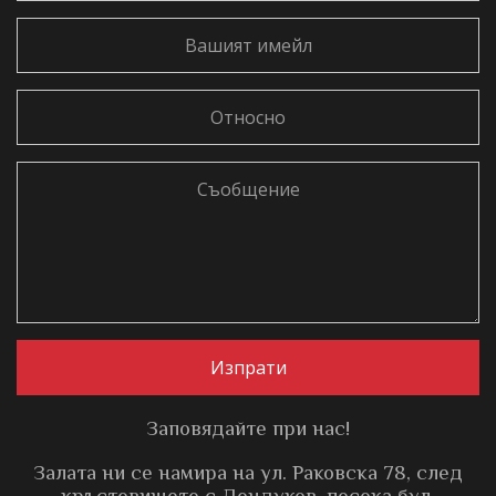
Вашият
имейл
Относно
Съобщение
Изпрати
Заповядайте при нас!
Залата ни се намира на ул. Раковска 78, след
кръстовището с Дондуков, посока бул.